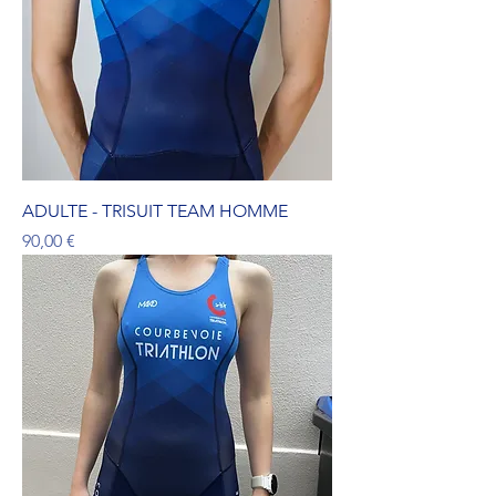
ADULTE - TRISUIT TEAM HOMME
Prix
90,00 €