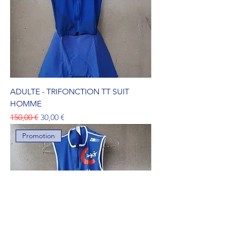
ADULTE - TRIFONCTION TT SUIT
HOMME
Prix original
Prix promotionnel
150,00 €
30,00 €
Promotion