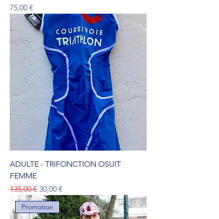
Prix
75,00 €
ADULTE - TRIFONCTION OSUIT
FEMME
Prix original
Prix promotionnel
135,00 €
30,00 €
Promotion