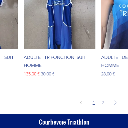
T SUIT
ADULTE - TRIFONCTION ISUIT
ADULTE - D
HOMME
HOMME
Prix original
Prix promotionnel
Prix
135,00 €
30,00 €
28,00 €
1
2
Courbevoie Triathlon