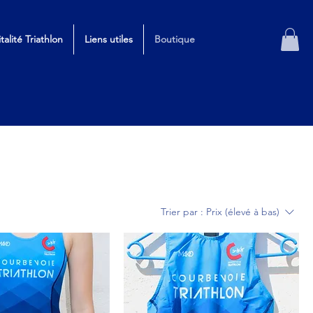
italité Triathlon
Liens utiles
Boutique
Trier par :
Prix (élevé à bas)