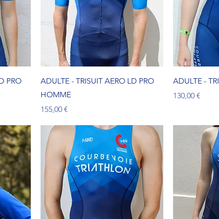
LD PRO
ADULTE - TRISUIT AERO LD PRO
ADULTE - TR
HOMME
Prix
130,00 €
Prix
155,00 €