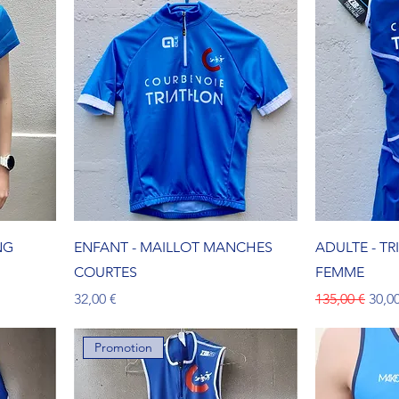
NG
ENFANT - MAILLOT MANCHES
ADULTE - T
COURTES
FEMME
Prix
Prix original
Prix
32,00 €
135,00 €
30,0
Promotion