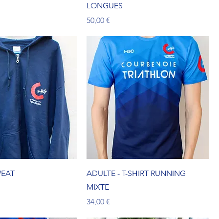
LONGUES
Prix
50,00 €
WEAT
ADULTE - T-SHIRT RUNNING
MIXTE
Prix
34,00 €