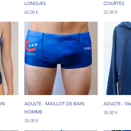
LONGUES
COURTES
Prix
Prix
60,00 €
52,00 €
IN
ADULTE - MAILLOT DE BAIN
ADULTE - S
HOMME
Prix
35,00 €
Prix
35,00 €